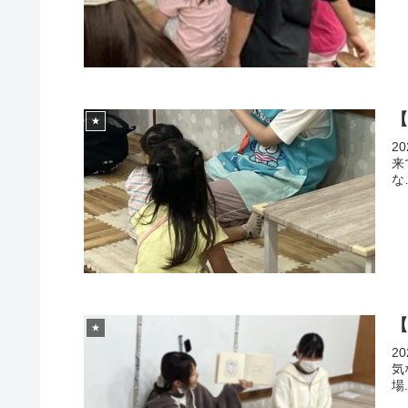
【
★
2
来
な
★
2
気
場.