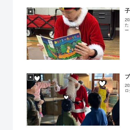
★
2
た
ー
★
2
ロ