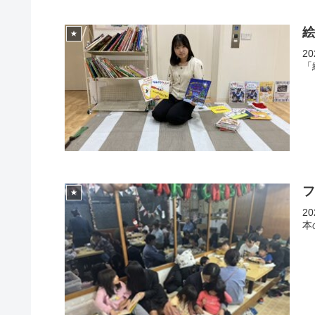
★
2
「
★
2
本