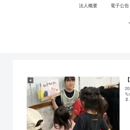
法人概要
電子公告
【
★
2
ち
ま.