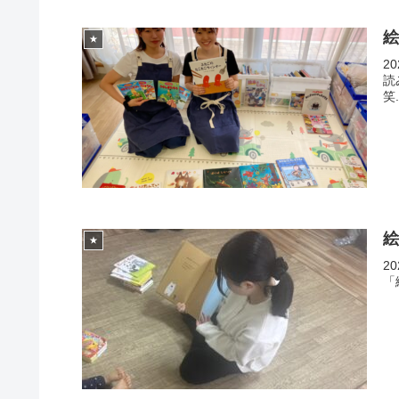
★
2
読
笑.
★
2
「