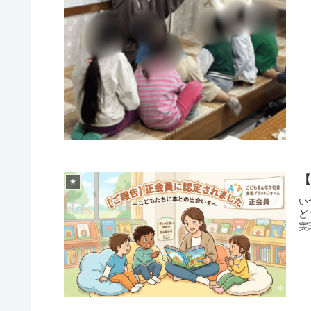
★
い
ど
実